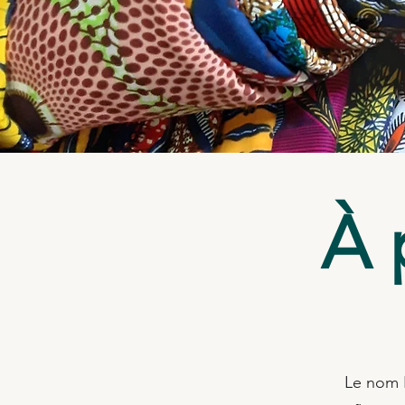
À 
Le nom K