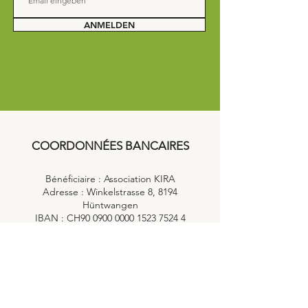
ANMELDEN
COORDONNÉES BANCAIRES
Bénéficiaire : Association KIRA
Adresse : Winkelstrasse 8, 8194
Hüntwangen
IBAN : CH90
0900 0000 1523 7524 4
Objectif : Don à l'association KIRA
Remarque : Veuillez indiquer, si vous le
souhaitez, votre nom ou votre adresse
électronique dans la référence de
paiement afin que nous puissions