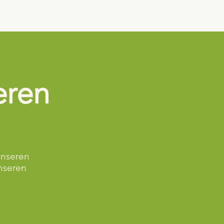
eren
unseren
nseren