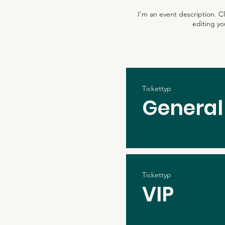
I’m an event description. C
editing yo
Tickettyp
General
Tickettyp
VIP